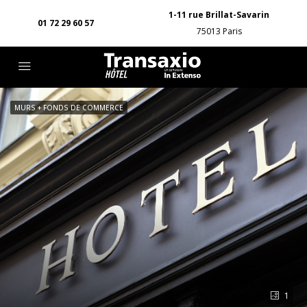
1-11 rue Brillat-Savarin
01 72 29 60 57
75013 Paris
MURS + FONDS DE COMMERCE
1