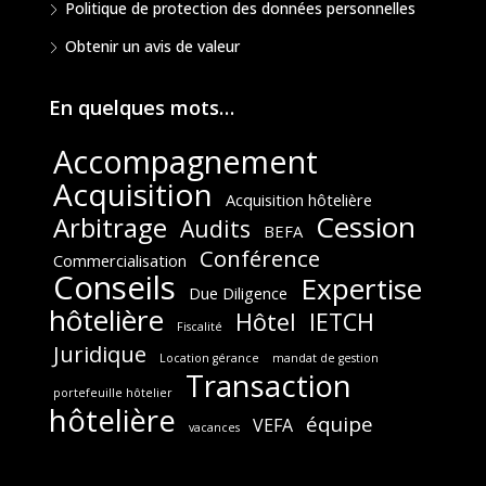
Politique de protection des données personnelles
Obtenir un avis de valeur
En quelques mots…
Accompagnement
Acquisition
Acquisition hôtelière
Cession
Arbitrage
Audits
BEFA
Conférence
Commercialisation
Conseils
Expertise
Due Diligence
hôtelière
Hôtel
IETCH
Fiscalité
Juridique
Location gérance
mandat de gestion
Transaction
portefeuille hôtelier
hôtelière
équipe
VEFA
vacances