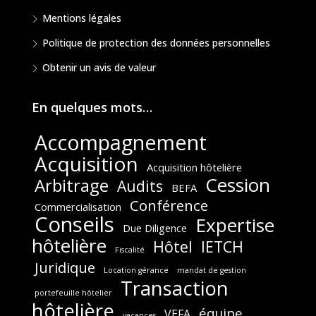
Mentions légales
Politique de protection des données personnelles
Obtenir un avis de valeur
En quelques mots…
Accompagnement
Acquisition
Acquisition hôtelière
Cession
Arbitrage
Audits
BEFA
Conférence
Commercialisation
Conseils
Expertise
Due Diligence
hôtelière
Hôtel
IETCH
Fiscalité
Juridique
Location gérance
mandat de gestion
Transaction
portefeuille hôtelier
hôtelière
équipe
VEFA
vacances