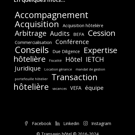
Accompagnement
Acquisition
Acquisition hôtelière
Cession
Arbitrage
Audits
BEFA
Conférence
Commercialisation
Conseils
Expertise
Due Diligence
hôtelière
Hôtel
IETCH
Fiscalité
Juridique
Location gérance
mandat de gestion
Transaction
portefeuille hôtelier
hôtelière
équipe
VEFA
vacances
Facebook
Linkedin
Instagram
© Transaxio hôtel © 2016-2024