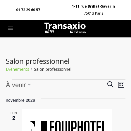
1-11 rue Brillat-Savarin
01 72 29 60 57
75013 Paris
Salon professionnel
Évènements
Salon professionnel
Rech
Na
À venir
Recherche
Liste
de
Sélectionnez
et
une
novembre 2026
vu
navig
date.
Év
LUN
de
2
vues