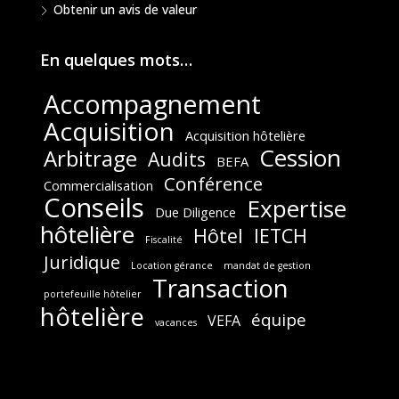
Obtenir un avis de valeur
En quelques mots…
Accompagnement
Acquisition
Acquisition hôtelière
Cession
Arbitrage
Audits
BEFA
Conférence
Commercialisation
Conseils
Expertise
Due Diligence
hôtelière
Hôtel
IETCH
Fiscalité
Juridique
Location gérance
mandat de gestion
Transaction
portefeuille hôtelier
hôtelière
équipe
VEFA
vacances