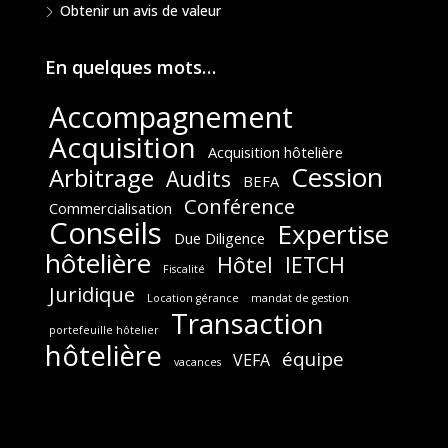
Obtenir un avis de valeur
En quelques mots…
Accompagnement
Acquisition
Acquisition hôtelière
Cession
Arbitrage
Audits
BEFA
Conférence
Commercialisation
Conseils
Expertise
Due Diligence
hôtelière
Hôtel
IETCH
Fiscalité
Juridique
Location gérance
mandat de gestion
Transaction
portefeuille hôtelier
hôtelière
équipe
VEFA
vacances