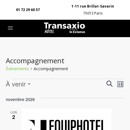
1-11 rue Brillat-Savarin
01 72 29 60 57
75013 Paris
Accompagnement
Évènements
Accompagnement
Rech
Na
À venir
Recherche
Liste
de
Sélectionnez
et
une
novembre 2026
vu
navig
date.
Év
LUN
de
2
vues