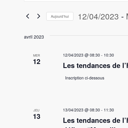
clé.
navigation
Rechercher
12/04/2023
 - 
Aujourd’hui
Évènements
de
par
Sélectionnez
vues
mot-
une
avril 2023
clé.
date.
Évènements
12/04/2023 @ 08:30
-
10:30
MER
12
Les tendances de l’
Inscription ci-dessous
13/04/2023 @ 08:30
-
11:30
JEU
13
Les tendances de l’