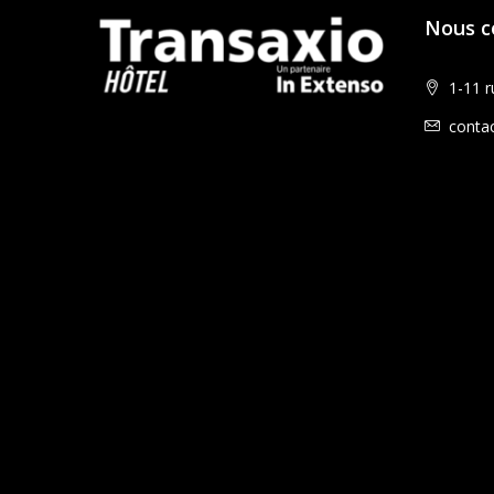
Nous c
1-11 ru
conta