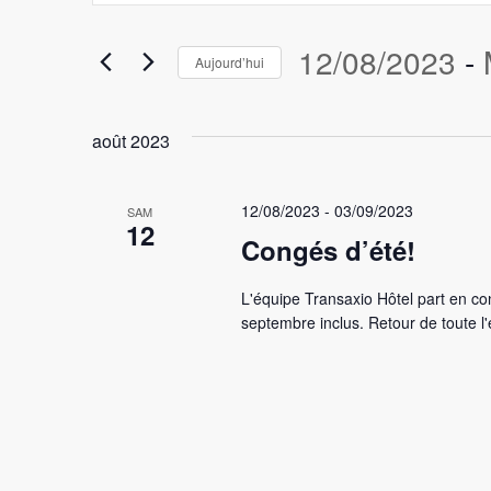
clé.
navigation
Rechercher
12/08/2023
 - 
Aujourd’hui
Évènements
de
par
Sélectionnez
vues
mot-
une
août 2023
clé.
date.
Évènements
12/08/2023
-
03/09/2023
SAM
12
Congés d’été!
L'équipe Transaxio Hôtel part en c
septembre inclus. Retour de toute l