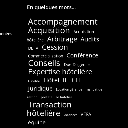
En quelques mots…
Accompagnement
Acquisition
Acquisition
données
Arbitrage
Audits
hôtelière
Cession
BEFA
Conférence
Commercialisation
Conseils
Due Diligence
Expertise hôtelière
Hôtel
IETCH
Fiscalité
Juridique
Location gérance
mandat de
gestion
portefeuille hôtelier
Transaction
hôtelière
VEFA
vacances
équipe