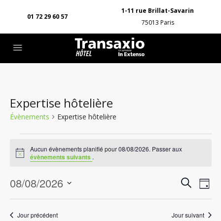
1-11 rue Brillat-Savarin
01 72 29 60 57
75013 Paris
Expertise hôtelière
Évènements
Expertise hôtelière
Aucun évènements planifié pour 08/08/2026. Passer aux
Notice
évènements suivants
.
Rech
Na
08/08/2026
Recherche
Jour
de
Sélectionnez
et
une
vu
Jour précédent
Jour suivant
date.